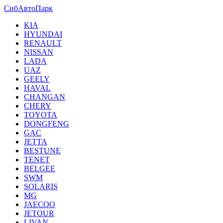
СибАвтоПарк
KIA
HYUNDAI
RENAULT
NISSAN
LADA
UAZ
GEELY
HAVAL
CHANGAN
CHERY
TOYOTA
DONGFENG
GAC
JETTA
BESTUNE
TENET
BELGEE
SWM
SOLARIS
MG
JAECOO
JETOUR
LIVAN