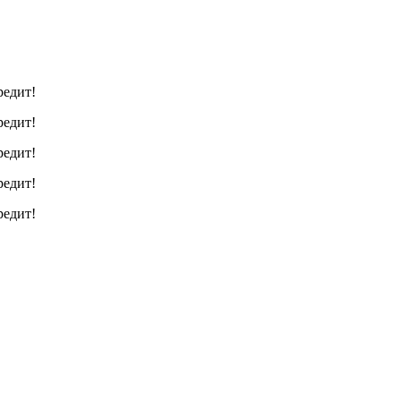
редит!
редит!
редит!
редит!
редит!