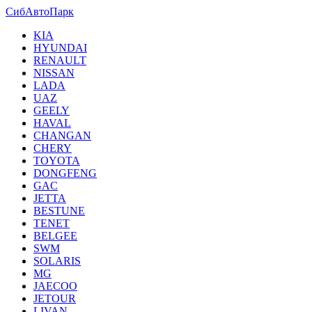
СибАвтоПарк
KIA
HYUNDAI
RENAULT
NISSAN
LADA
UAZ
GEELY
HAVAL
CHANGAN
CHERY
TOYOTA
DONGFENG
GAC
JETTA
BESTUNE
TENET
BELGEE
SWM
SOLARIS
MG
JAECOO
JETOUR
LIVAN