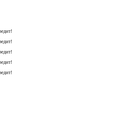
редит!
редит!
редит!
редит!
редит!