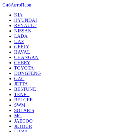
СибАвтоПарк
KIA
HYUNDAI
RENAULT
NISSAN
LADA
UAZ
GEELY
HAVAL
CHANGAN
CHERY
TOYOTA
DONGFENG
GAC
JETTA
BESTUNE
TENET
BELGEE
SWM
SOLARIS
MG
JAECOO
JETOUR
LIVAN