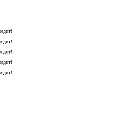
редит!
редит!
редит!
редит!
редит!