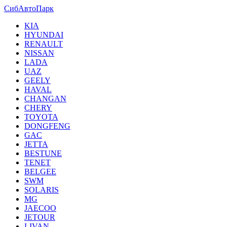
СибАвтоПарк
KIA
HYUNDAI
RENAULT
NISSAN
LADA
UAZ
GEELY
HAVAL
CHANGAN
CHERY
TOYOTA
DONGFENG
GAC
JETTA
BESTUNE
TENET
BELGEE
SWM
SOLARIS
MG
JAECOO
JETOUR
LIVAN