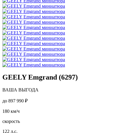
GEELY Emgrand (6297)
ВАША ВЫГОДА
до
897 990 ₽
180
км/ч
скорость
122
л.с.