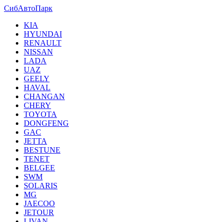
СибАвтоПарк
KIA
HYUNDAI
RENAULT
NISSAN
LADA
UAZ
GEELY
HAVAL
CHANGAN
CHERY
TOYOTA
DONGFENG
GAC
JETTA
BESTUNE
TENET
BELGEE
SWM
SOLARIS
MG
JAECOO
JETOUR
LIVAN