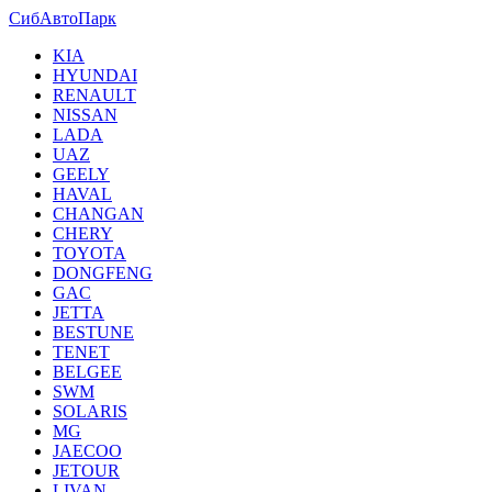
СибАвтоПарк
KIA
HYUNDAI
RENAULT
NISSAN
LADA
UAZ
GEELY
HAVAL
CHANGAN
CHERY
TOYOTA
DONGFENG
GAC
JETTA
BESTUNE
TENET
BELGEE
SWM
SOLARIS
MG
JAECOO
JETOUR
LIVAN