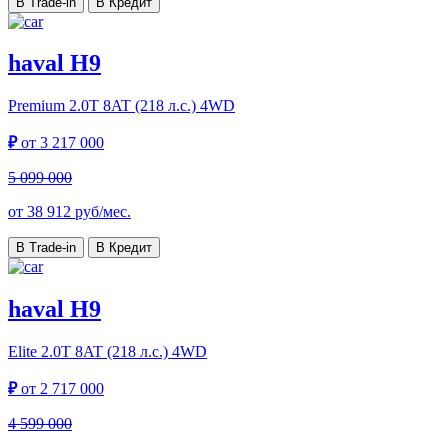
В Trade-in
В Кредит
haval H9
Premium
2.0T 8AT (218 л.с.) 4WD
₽
от
3 217 000
5 099 000
от
38 912
руб/мес.
В Trade-in
В Кредит
haval H9
Elite
2.0T 8AT (218 л.с.) 4WD
₽
от
2 717 000
4 599 000