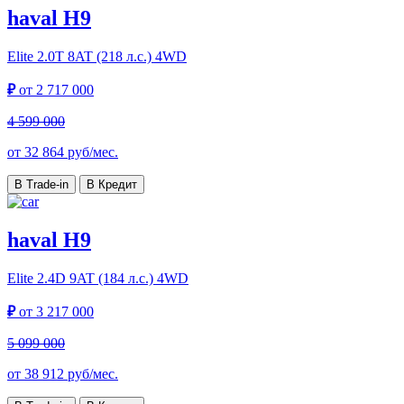
haval H9
Elite
2.0T 8AT (218 л.с.) 4WD
₽
от
2 717 000
4 599 000
от
32 864
руб/мес.
В Trade-in
В Кредит
haval H9
Elite
2.4D 9AT (184 л.с.) 4WD
₽
от
3 217 000
5 099 000
от
38 912
руб/мес.