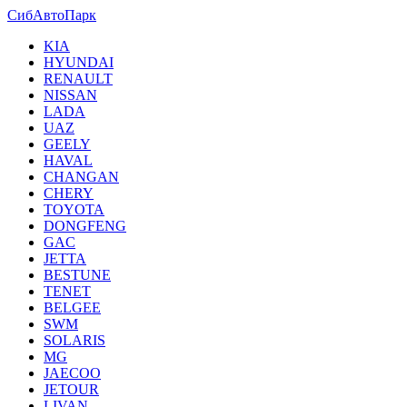
СибАвтоПарк
KIA
HYUNDAI
RENAULT
NISSAN
LADA
UAZ
GEELY
HAVAL
CHANGAN
CHERY
TOYOTA
DONGFENG
GAC
JETTA
BESTUNE
TENET
BELGEE
SWM
SOLARIS
MG
JAECOO
JETOUR
LIVAN