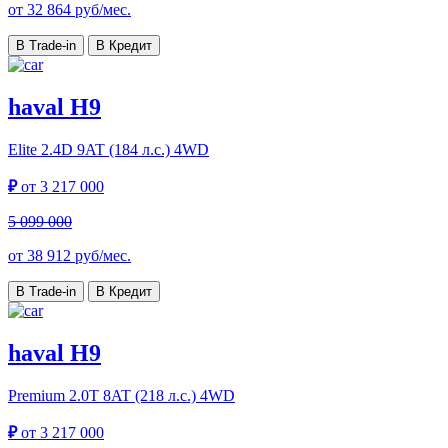
от
32 864
руб/мес.
В Trade-in
В Кредит
haval H9
Elite
2.4D 9AT (184 л.с.) 4WD
₽
от
3 217 000
5 099 000
от
38 912
руб/мес.
В Trade-in
В Кредит
haval H9
Premium
2.0T 8AT (218 л.с.) 4WD
₽
от
3 217 000