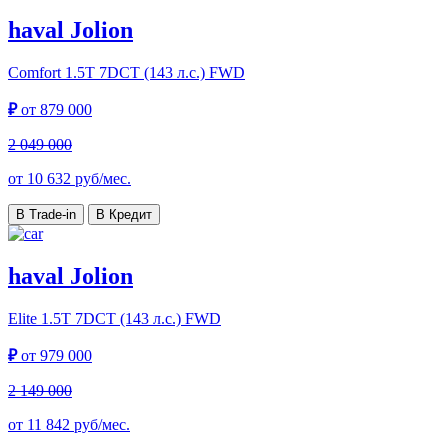
haval Jolion
Comfort
1.5T 7DCT (143 л.с.) FWD
₽
от
879 000
2 049 000
от
10 632
руб/мес.
В Trade-in
В Кредит
haval Jolion
Elite
1.5T 7DCT (143 л.с.) FWD
₽
от
979 000
2 149 000
от
11 842
руб/мес.