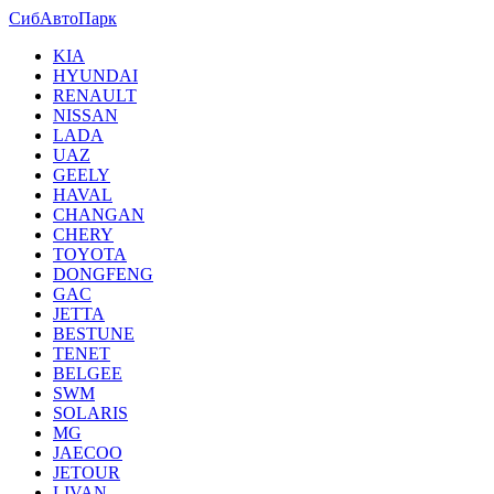
СибАвтоПарк
KIA
HYUNDAI
RENAULT
NISSAN
LADA
UAZ
GEELY
HAVAL
CHANGAN
CHERY
TOYOTA
DONGFENG
GAC
JETTA
BESTUNE
TENET
BELGEE
SWM
SOLARIS
MG
JAECOO
JETOUR
LIVAN