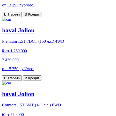
от
13 293
руб/мес.
В Trade-in
В Кредит
haval Jolion
Premium
1.5T 7DCT (150 л.с.) 4WD
₽
от
1 269 000
2 439 000
от
15 350
руб/мес.
В Trade-in
В Кредит
haval Jolion
Comfort
1.5T 6MT (143 л.с.) FWD
₽
от
779 000