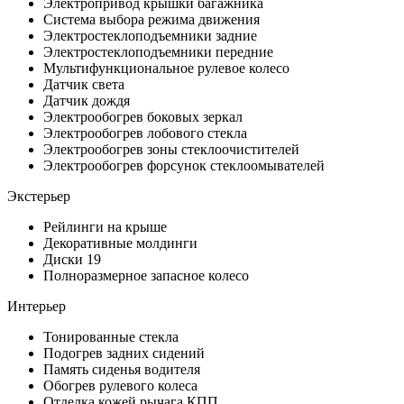
Электропривод крышки багажника
Система выбора режима движения
Электростеклоподъемники задние
Электростеклоподъемники передние
Мультифункциональное рулевое колесо
Датчик света
Датчик дождя
Электрообогрев боковых зеркал
Электрообогрев лобового стекла
Электрообогрев зоны стеклоочистителей
Электрообогрев форсунок стеклоомывателей
Экстерьер
Рейлинги на крыше
Декоративные молдинги
Диски 19
Полноразмерное запасное колесо
Интерьер
Тонированные стекла
Подогрев задних сидений
Память сиденья водителя
Обогрев рулевого колеса
Отделка кожей рычага КПП