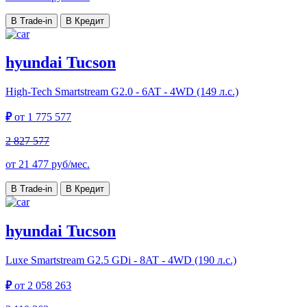
В Trade-in
В Кредит
hyundai Tucson
High-Tech
Smartstream G2.0 - 6AT - 4WD (149 л.с.)
₽
от
1 775 577
2 827 577
от
21 477
руб/мес.
В Trade-in
В Кредит
hyundai Tucson
Luxe
Smartstream G2.5 GDi - 8AT - 4WD (190 л.с.)
₽
от
2 058 263