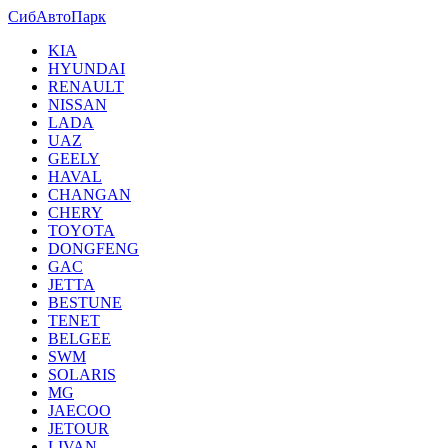
СибАвтоПарк
KIA
HYUNDAI
RENAULT
NISSAN
LADA
UAZ
GEELY
HAVAL
CHANGAN
CHERY
TOYOTA
DONGFENG
GAC
JETTA
BESTUNE
TENET
BELGEE
SWM
SOLARIS
MG
JAECOO
JETOUR
LIVAN