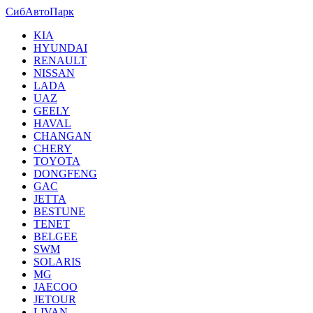
СибАвтоПарк
KIA
HYUNDAI
RENAULT
NISSAN
LADA
UAZ
GEELY
HAVAL
CHANGAN
CHERY
TOYOTA
DONGFENG
GAC
JETTA
BESTUNE
TENET
BELGEE
SWM
SOLARIS
MG
JAECOO
JETOUR
LIVAN