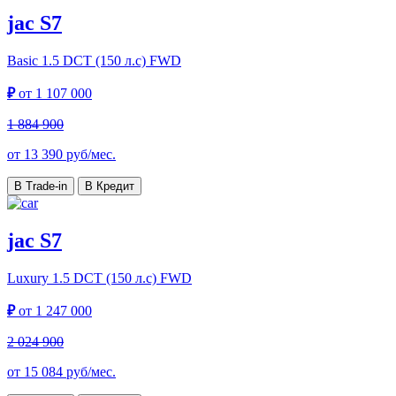
jac S7
Basic
1.5 DCT (150 л.с) FWD
₽
от
1 107 000
1 884 900
от
13 390
руб/мес.
В Trade-in
В Кредит
jac S7
Luxury
1.5 DCT (150 л.с) FWD
₽
от
1 247 000
2 024 900
от
15 084
руб/мес.