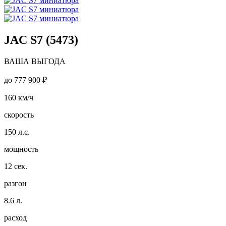
JAC S7 (5473)
ВАША ВЫГОДА
до
777 900 ₽
160
км/ч
скорость
150
л.с.
мощность
12
сек.
разгон
8.6
л.
расход