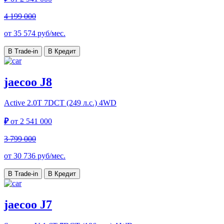
4 199 000
от
35 574
руб/мес.
В Trade-in
В Кредит
jaecoo J8
Active
2.0T 7DCT (249 л.с.) 4WD
₽
от
2 541 000
3 799 000
от
30 736
руб/мес.
В Trade-in
В Кредит
jaecoo J7