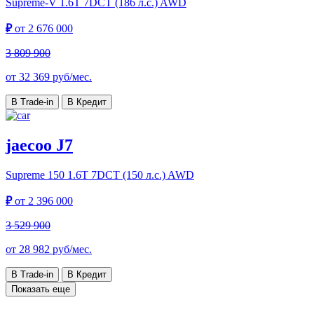
Supreme-V
1.6T 7DCT (186 л.с.) AWD
₽
от
2 676 000
3 809 900
от
32 369
руб/мес.
В Trade-in
В Кредит
jaecoo J7
Supreme 150
1.6T 7DCT (150 л.с.) AWD
₽
от
2 396 000
3 529 900
от
28 982
руб/мес.
В Trade-in
В Кредит
Показать еще