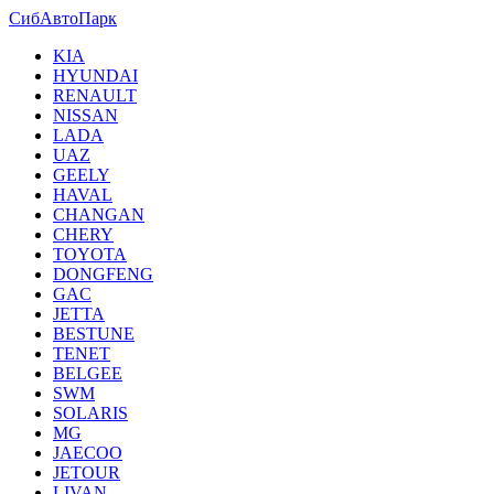
СибАвтоПарк
KIA
HYUNDAI
RENAULT
NISSAN
LADA
UAZ
GEELY
HAVAL
CHANGAN
CHERY
TOYOTA
DONGFENG
GAC
JETTA
BESTUNE
TENET
BELGEE
SWM
SOLARIS
MG
JAECOO
JETOUR
LIVAN