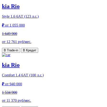
kia Rio
Style
1.6 6АТ (123 л.с.)
₽
от
1 055 000
1 649 900
от
12 761
руб/мес.
В Trade-in
В Кредит
kia Rio
Comfort
1.4 6АТ (100 л.с.)
₽
от
940 000
1 534 900
от
11 370
руб/мес.