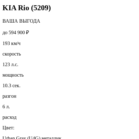
KIA Rio (5209)
ВАША ВЫГОДА
до
594 900 ₽
193
км/ч
скорость
123
л.с.
мощность
10.3
сек.
разгон
6
л.
расход
Цвет:
Urban Gray (U4G) металлик