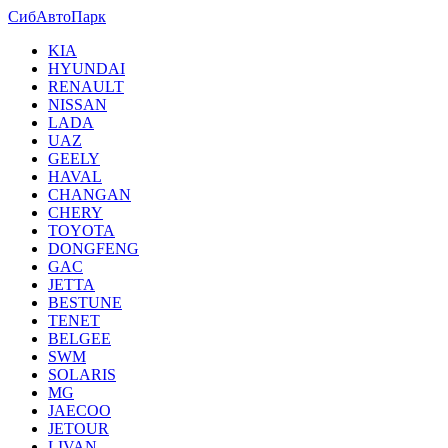
СибАвтоПарк
KIA
HYUNDAI
RENAULT
NISSAN
LADA
UAZ
GEELY
HAVAL
CHANGAN
CHERY
TOYOTA
DONGFENG
GAC
JETTA
BESTUNE
TENET
BELGEE
SWM
SOLARIS
MG
JAECOO
JETOUR
LIVAN