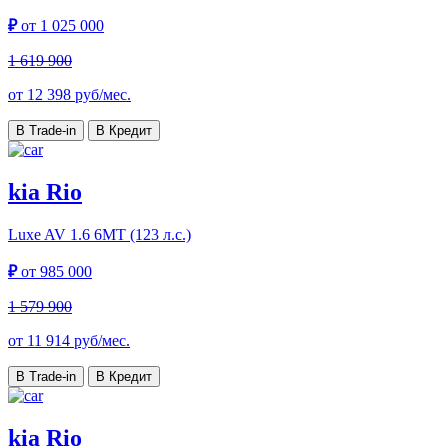
₽
от
1 025 000
1 619 900
от
12 398
руб/мес.
В Trade-in
В Кредит
kia Rio
Luxe AV
1.6 6МТ (123 л.с.)
₽
от
985 000
1 579 900
от
11 914
руб/мес.
В Trade-in
В Кредит
kia Rio