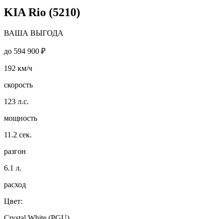
KIA Rio (5210)
ВАША ВЫГОДА
до
594 900 ₽
192
км/ч
скорость
123
л.с.
мощность
11.2
сек.
разгон
6.1
л.
расход
Цвет:
Crystal White (PGU)