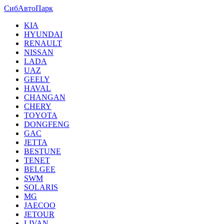
СибАвтоПарк
KIA
HYUNDAI
RENAULT
NISSAN
LADA
UAZ
GEELY
HAVAL
CHANGAN
CHERY
TOYOTA
DONGFENG
GAC
JETTA
BESTUNE
TENET
BELGEE
SWM
SOLARIS
MG
JAECOO
JETOUR
LIVAN