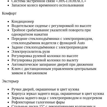
Система экстренной связи «ЭРА-ГЛОНАСС»
Запасное колесо временного использования
Комфорт
Кондиционер
Водительское сиденье с регулировкой по высоте
Тройное срабатывание указателей поворота при
однократном нажатии
Передние стеклоподъёмники с электроприводом,
стеклоподъёмник водителя с функцией Auto
Задние стеклоподъёмники с электроприводом
Электроусилитель руля
Регулировка рулевой колонки по высоте
Регулировка рулевой колонки по вылету
Автоматическое запирание дверей при движении
Ключ с дистанционным управлением центральным
замком и багажником
Экстерьер
Ручки дверей, окрашенные в цвет кузова
Корпуса зеркал заднего вида, окрашенные в цвет кузова
Зеркала заднего вида с электроприводом и подогревом
Рефлекторные галогенные фары
Стальные диски 15" с декоративными колпаками и