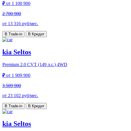
₽
от
1 100 900
2 700 900
от
13 316
руб/мес.
В Trade-in
В Кредит
kia Seltos
Premium
2.0 CVT (149 л.с.) 4WD
₽
от
1 909 900
3 509 900
от
23 102
руб/мес.
В Trade-in
В Кредит
kia Seltos