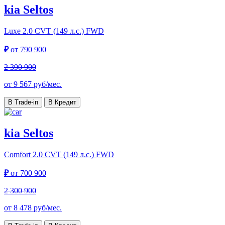
kia Seltos
Luxe
2.0 CVT (149 л.с.) FWD
₽
от
790 900
2 390 900
от
9 567
руб/мес.
В Trade-in
В Кредит
kia Seltos
Comfort
2.0 CVT (149 л.с.) FWD
₽
от
700 900
2 300 900
от
8 478
руб/мес.