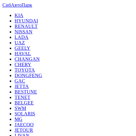
СибАвтоПарк
KIA
HYUNDAI
RENAULT
NISSAN
LADA
UAZ
GEELY
HAVAL
CHANGAN
CHERY
TOYOTA
DONGFENG
GAC
JETTA
BESTUNE
TENET
BELGEE
SWM
SOLARIS
MG
JAECOO
JETOUR
LIVAN