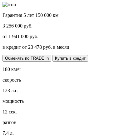
Гарантия 5 лет 150 000 км
3 256 000 руб.
от
1 941 000
руб.
в кредит от
23 478
руб. в месяц
Обменять по TRADE in
Купить в кредит
180
км/ч
скорость
123
л.с.
мощность
12
сек.
разгон
7.4
л.