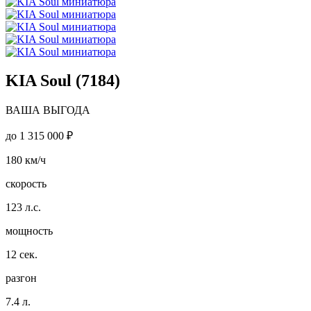
KIA Soul (7184)
ВАША ВЫГОДА
до
1 315 000 ₽
180
км/ч
скорость
123
л.с.
мощность
12
сек.
разгон
7.4
л.