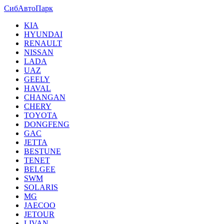
СибАвтоПарк
KIA
HYUNDAI
RENAULT
NISSAN
LADA
UAZ
GEELY
HAVAL
CHANGAN
CHERY
TOYOTA
DONGFENG
GAC
JETTA
BESTUNE
TENET
BELGEE
SWM
SOLARIS
MG
JAECOO
JETOUR
LIVAN