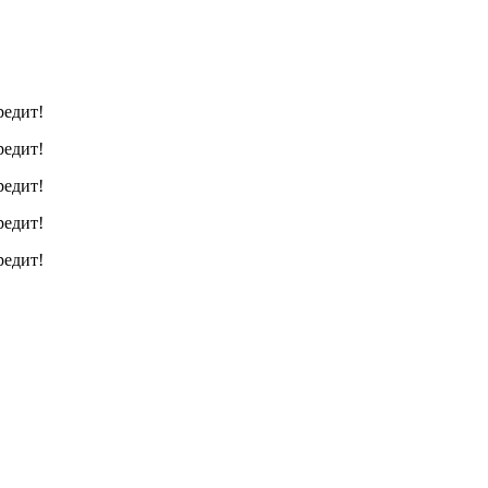
редит!
редит!
редит!
редит!
редит!