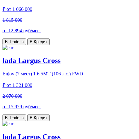
₽
от
1 066 000
1 815 000
от
12 894
руб/мес.
В Trade-in
В Кредит
lada Largus Cross
Enjoy (7 мест)
1.6 5МТ (106 л.с.) FWD
₽
от
1 321 000
2 070 000
от
15 979
руб/мес.
В Trade-in
В Кредит
lada Largus Cross