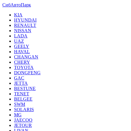
СибАвтоПарк
KIA
HYUNDAI
RENAULT
NISSAN
LADA
UAZ
GEELY
HAVAL
CHANGAN
CHERY
TOYOTA
DONGFENG
GAC
JETTA
BESTUNE
TENET
BELGEE
SWM
SOLARIS
MG
JAECOO
JETOUR
LIVAN