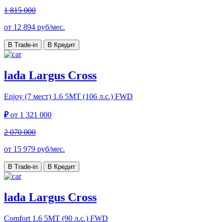
1 815 000
от
12 894
руб/мес.
В Trade-in
В Кредит
lada Largus Cross
Enjoy (7 мест)
1.6 5МТ (106 л.с.) FWD
₽
от
1 321 000
2 070 000
от
15 979
руб/мес.
В Trade-in
В Кредит
lada Largus Cross
Comfort
1.6 5МТ (90 л.с.) FWD