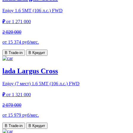
Enjoy
1.6 5МТ (106 л.с.) FWD
₽
от
1 271 000
2 020 000
от
15 374
руб/мес.
В Trade-in
В Кредит
lada Largus Cross
Enjoy (7 мест)
1.6 5МТ (106 л.с.) FWD
₽
от
1 321 000
2 070 000
от
15 979
руб/мес.
В Trade-in
В Кредит