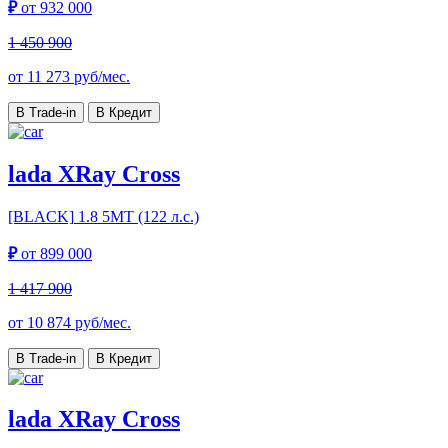
₽
от
932 000
1 450 900
от
11 273
руб/мес.
В Trade-in
В Кредит
lada XRay Cross
[BLACK]
1.8 5МТ (122 л.с.)
₽
от
899 000
1 417 900
от
10 874
руб/мес.
В Trade-in
В Кредит
lada XRay Cross