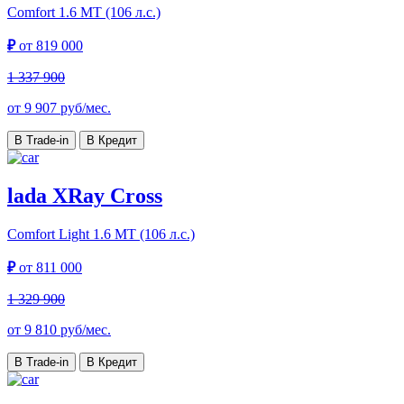
Comfort
1.6 МТ (106 л.с.)
₽
от
819 000
1 337 900
от
9 907
руб/мес.
В Trade-in
В Кредит
lada XRay Cross
Comfort Light
1.6 МТ (106 л.с.)
₽
от
811 000
1 329 900
от
9 810
руб/мес.
В Trade-in
В Кредит