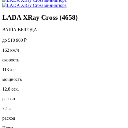
LADA XRay Cross (4658)
ВАША ВЫГОДА
до
518 900 ₽
162
км/ч
скорость
113
л.с.
мощность
12.8
сек.
разгон
7.1
л.
расход
Цвет: