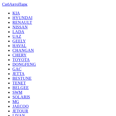
СибАвтоПарк
KIA
HYUNDAI
RENAULT
NISSAN
LADA
UAZ
GEELY
HAVAL
CHANGAN
CHERY
TOYOTA
DONGFENG
GAC
JETTA
BESTUNE
TENET
BELGEE
SWM
SOLARIS
MG
JAECOO
JETOUR
LIVAN