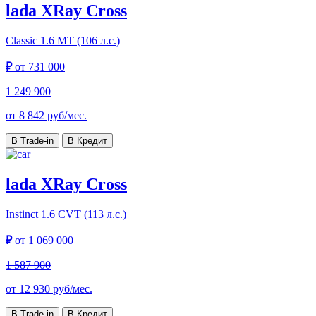
lada XRay Cross
Classic
1.6 МТ (106 л.с.)
₽
от
731 000
1 249 900
от
8 842
руб/мес.
В Trade-in
В Кредит
lada XRay Cross
Instinct
1.6 CVT (113 л.с.)
₽
от
1 069 000
1 587 900
от
12 930
руб/мес.
В Trade-in
В Кредит