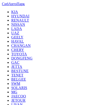
СибАвтоПарк
KIA
HYUNDAI
RENAULT
NISSAN
LADA
UAZ
GEELY
HAVAL
CHANGAN
CHERY
TOYOTA
DONGFENG
GAC
JETTA
BESTUNE
TENET
BELGEE
SWM
SOLARIS
MG
JAECOO
JETOUR
LIVAN