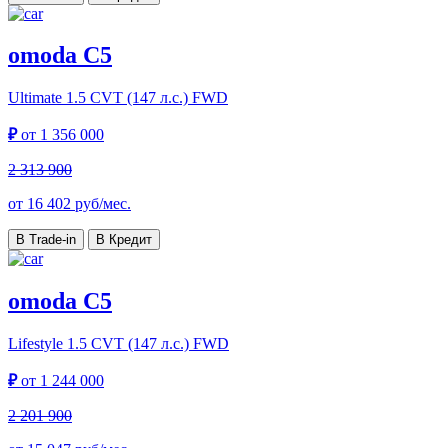
omoda C5
Ultimate
1.5 CVT (147 л.с.) FWD
₽
от
1 356 000
2 313 900
от
16 402
руб/мес.
В Trade-in
В Кредит
omoda C5
Lifestyle
1.5 CVT (147 л.с.) FWD
₽
от
1 244 000
2 201 900