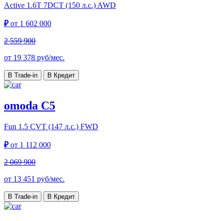
Active
1.6T 7DCT (150 л.с.) AWD
₽
от
1 602 000
2 559 900
от
19 378
руб/мес.
В Trade-in
В Кредит
omoda C5
Fun
1.5 CVT (147 л.с.) FWD
₽
от
1 112 000
2 069 900
от
13 451
руб/мес.
В Trade-in
В Кредит