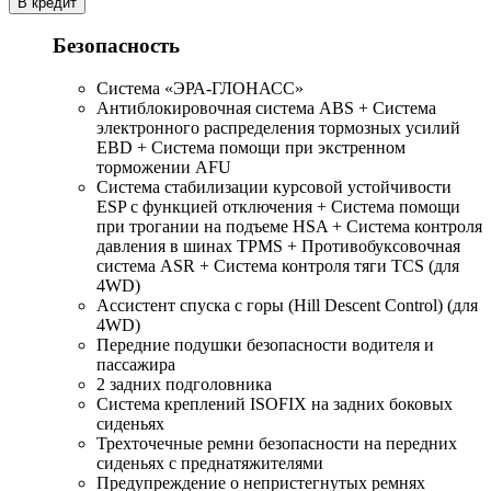
В кредит
Безопасность
Система «ЭРА-ГЛОНАСС»
Антиблокировочная система ABS + Система
электронного распределения тормозных усилий
EBD + Система помощи при экстренном
торможении AFU
Система стабилизации курсовой устойчивости
ESP с функцией отключения + Система помощи
при трогании на подъеме HSA + Система контроля
давления в шинах TPMS + Противобуксовочная
система ASR + Система контроля тяги TCS (для
4WD)
Ассистент спуска с горы (Hill Descent Control) (для
4WD)
Передние подушки безопасности водителя и
пассажира
2 задних подголовника
Система креплений ISOFIX на задних боковых
сиденьях
Трехточечные ремни безопасности на передних
сиденьях с преднатяжителями
Предупреждение о непристегнутых ремнях