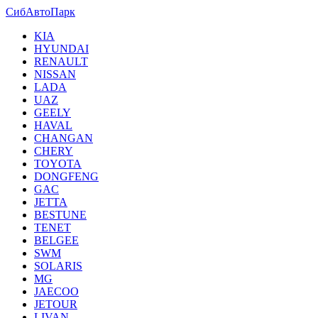
СибАвтоПарк
KIA
HYUNDAI
RENAULT
NISSAN
LADA
UAZ
GEELY
HAVAL
CHANGAN
CHERY
TOYOTA
DONGFENG
GAC
JETTA
BESTUNE
TENET
BELGEE
SWM
SOLARIS
MG
JAECOO
JETOUR
LIVAN