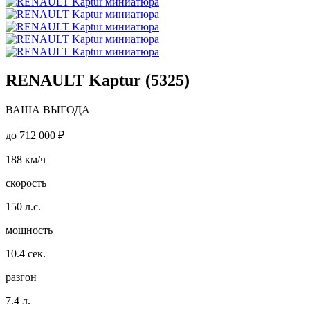
RENAULT Kaptur (5325)
ВАША ВЫГОДА
до
712 000 ₽
188
км/ч
скорость
150
л.с.
мощность
10.4
сек.
разгон
7.4
л.