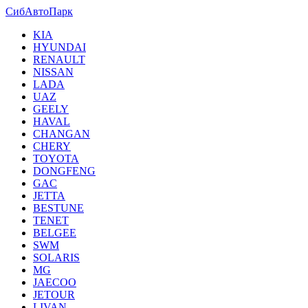
СибАвтоПарк
KIA
HYUNDAI
RENAULT
NISSAN
LADA
UAZ
GEELY
HAVAL
CHANGAN
CHERY
TOYOTA
DONGFENG
GAC
JETTA
BESTUNE
TENET
BELGEE
SWM
SOLARIS
MG
JAECOO
JETOUR
LIVAN