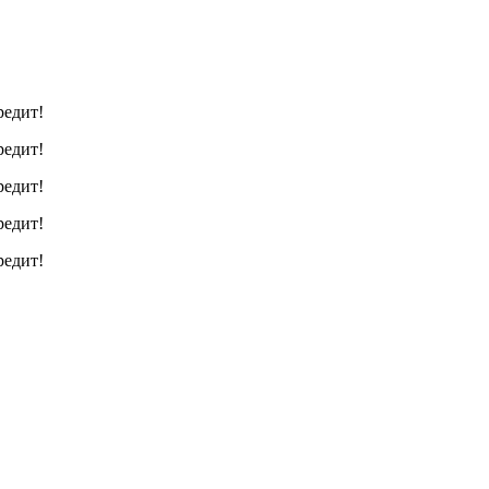
редит!
редит!
редит!
редит!
редит!