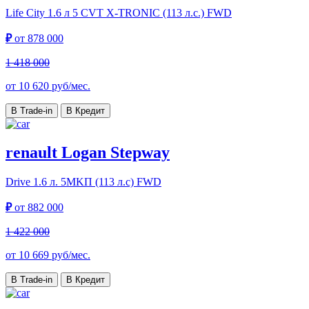
Life City
1.6 л 5 CVT X-TRONIC (113 л.с.) FWD
₽
от
878 000
1 418 000
от
10 620
руб/мес.
В Trade-in
В Кредит
renault Logan Stepway
Drive
1.6 л. 5MKП (113 л.с) FWD
₽
от
882 000
1 422 000
от
10 669
руб/мес.
В Trade-in
В Кредит