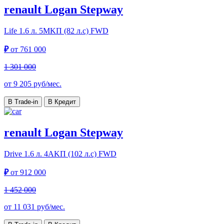
renault Logan Stepway
Life
1.6 л. 5MKП (82 л.с) FWD
₽
от
761 000
1 301 000
от
9 205
руб/мес.
В Trade-in
В Кредит
renault Logan Stepway
Drive
1.6 л. 4АKП (102 л.с) FWD
₽
от
912 000
1 452 000
от
11 031
руб/мес.