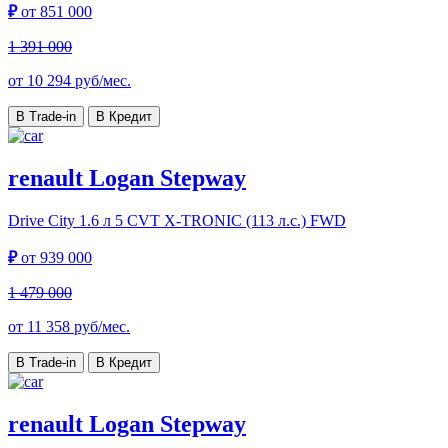
₽
от
851 000
1 391 000
от
10 294
руб/мес.
В Trade-in
В Кредит
renault Logan Stepway
Drive City
1.6 л 5 CVT X-TRONIC (113 л.с.) FWD
₽
от
939 000
1 479 000
от
11 358
руб/мес.
В Trade-in
В Кредит
renault Logan Stepway