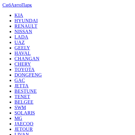
СибАвтоПарк
KIA
HYUNDAI
RENAULT
NISSAN
LADA
UAZ
GEELY
HAVAL
CHANGAN
CHERY
TOYOTA
DONGFENG
GAC
JETTA
BESTUNE
TENET
BELGEE
SWM
SOLARIS
MG
JAECOO
JETOUR
LIVAN