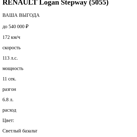
RENAULT Logan Stepway (5055)
ВАША ВЫГОДА
до
540 000 ₽
172
км/ч
скорость
113
л.с.
мощность
11
сек.
разгон
6.8
л.
расход
Цвет:
Светлый базальт