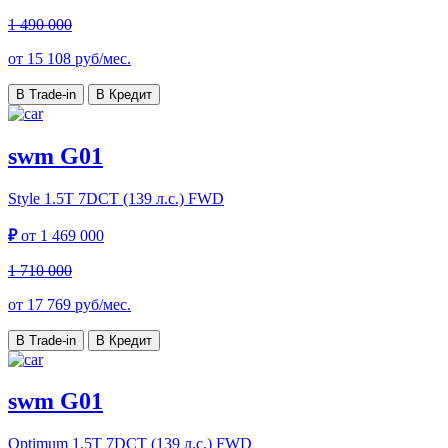
1 490 000
от
15 108
руб/мес.
В Trade-in
В Кредит
swm G01
Style
1.5T 7DCT (139 л.с.) FWD
₽
от
1 469 000
1 710 000
от
17 769
руб/мес.
В Trade-in
В Кредит
swm G01
Optimum
1.5T 7DCT (139 л.с.) FWD