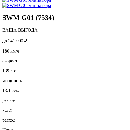
SWM G01 (7534)
ВАША ВЫГОДА
до
241 000 ₽
180
км/ч
скорость
139
л.с.
мощность
13.1
сек.
разгон
7.5
л.
расход
Цвет: