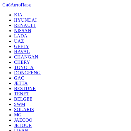
СибАвтоПарк
KIA
HYUNDAI
RENAULT
NISSAN
LADA
UAZ
GEELY
HAVAL
CHANGAN
CHERY
TOYOTA
DONGFENG
GAC
JETTA
BESTUNE
TENET
BELGEE
SWM
SOLARIS
MG
JAECOO
JETOUR
LIVAN