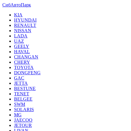
СибАвтоПарк
KIA
HYUNDAI
RENAULT
NISSAN
LADA
UAZ
GEELY
HAVAL
CHANGAN
CHERY
TOYOTA
DONGFENG
GAC
JETTA
BESTUNE
TENET
BELGEE
SWM
SOLARIS
MG
JAECOO
JETOUR
LIVAN