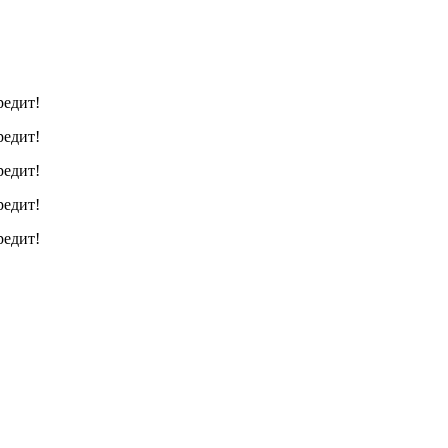
редит!
редит!
редит!
редит!
редит!