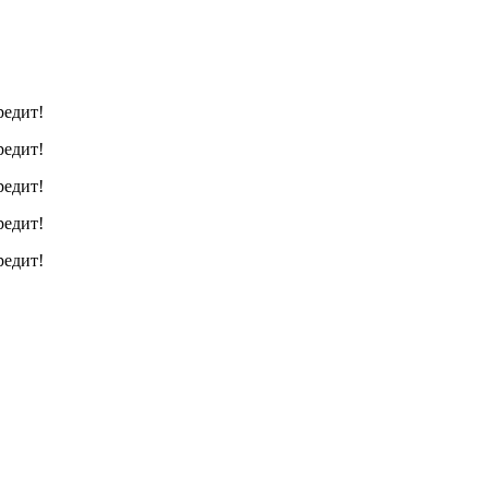
редит!
редит!
редит!
редит!
редит!