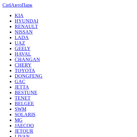
СибАвтоПарк
KIA
HYUNDAI
RENAULT
NISSAN
LADA
UAZ
GEELY
HAVAL
CHANGAN
CHERY
TOYOTA
DONGFENG
GAC
JETTA
BESTUNE
TENET
BELGEE
SWM
SOLARIS
MG
JAECOO
JETOUR
LIVAN