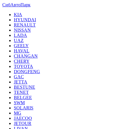
СибАвтоПарк
KIA
HYUNDAI
RENAULT
NISSAN
LADA
UAZ
GEELY
HAVAL
CHANGAN
CHERY
TOYOTA
DONGFENG
GAC
JETTA
BESTUNE
TENET
BELGEE
SWM
SOLARIS
MG
JAECOO
JETOUR
LIVAN