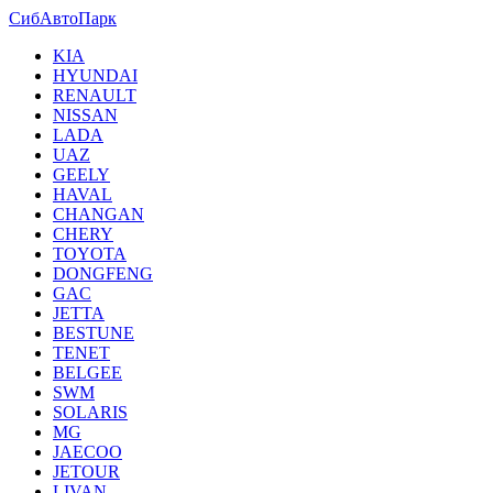
СибАвтоПарк
KIA
HYUNDAI
RENAULT
NISSAN
LADA
UAZ
GEELY
HAVAL
CHANGAN
CHERY
TOYOTA
DONGFENG
GAC
JETTA
BESTUNE
TENET
BELGEE
SWM
SOLARIS
MG
JAECOO
JETOUR
LIVAN