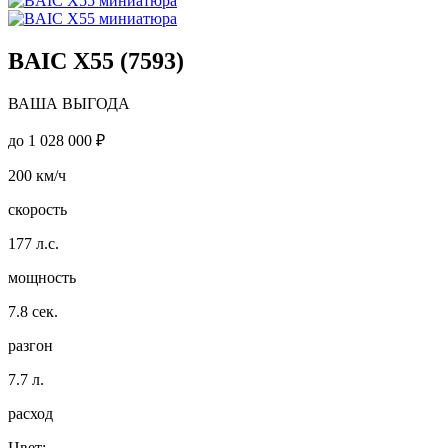
BAIC X55 (7593)
ВАША ВЫГОДА
до
1 028 000 ₽
200
км/ч
скорость
177
л.с.
мощность
7.8
сек.
разгон
7.7
л.
расход
Цвет: