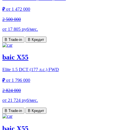
₽
от
1 472 000
2 500 000
от
17 805
руб/мес.
В Trade-in
В Кредит
baic X55
Elite
1.5 DCT (177 л.с.) FWD
₽
от
1 796 000
2 824 000
от
21 724
руб/мес.
В Trade-in
В Кредит
baic X55