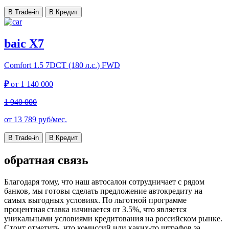
В Trade-in
В Кредит
baic X7
Comfort
1.5 7DCT (180 л.с.) FWD
₽
от
1 140 000
1 940 000
от
13 789
руб/мес.
В Trade-in
В Кредит
обратная связь
Благодаря тому, что наш автосалон сотрудничает с рядом
банков, мы готовы сделать предложение автокредиту на
самых выгодных условиях. По льготной программе
процентная ставка начинается от 3.5%, что является
уникальными условиями кредитования на российском рынке.
Стоит отметить, что комиссий или каких-то штрафов за