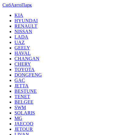
СибАвтоПарк
KIA
HYUNDAI
RENAULT
NISSAN
LADA
UAZ
GEELY
HAVAL
CHANGAN
CHERY
TOYOTA
DONGFENG
GAC
JETTA
BESTUNE
TENET
BELGEE
SWM
SOLARIS
MG
JAECOO
JETOUR
LIVAN