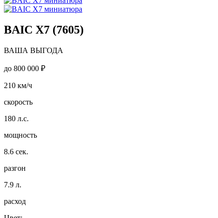
BAIC X7 (7605)
ВАША ВЫГОДА
до
800 000 ₽
210
км/ч
скорость
180
л.с.
мощность
8.6
сек.
разгон
7.9
л.
расход
Цвет: