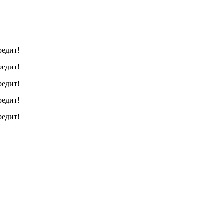
редит!
редит!
редит!
редит!
редит!