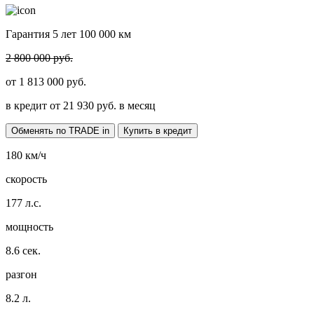
Гарантия 5 лет 100 000 км
2 800 000 руб.
от
1 813 000
руб.
в кредит от
21 930
руб. в месяц
Обменять по TRADE in
Купить в кредит
180
км/ч
скорость
177
л.с.
мощность
8.6
сек.
разгон
8.2
л.