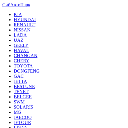
СибАвтоПарк
KIA
HYUNDAI
RENAULT
NISSAN
LADA
UAZ
GEELY
HAVAL
CHANGAN
CHERY
TOYOTA
DONGFENG
GAC
JETTA
BESTUNE
TENET
BELGEE
SWM
SOLARIS
MG
JAECOO
JETOUR
LIVAN