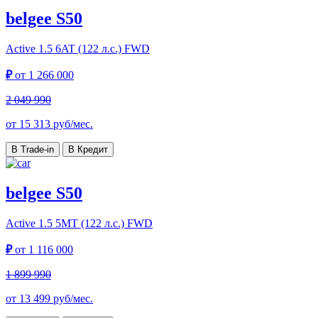
belgee S50
Active
1.5 6AT (122 л.с.) FWD
₽
от
1 266 000
2 049 990
от
15 313
руб/мес.
В Trade-in
В Кредит
belgee S50
Active
1.5 5MT (122 л.с.) FWD
₽
от
1 116 000
1 899 990
от
13 499
руб/мес.