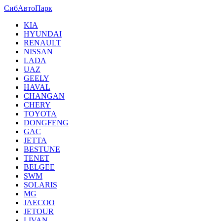
СибАвтоПарк
KIA
HYUNDAI
RENAULT
NISSAN
LADA
UAZ
GEELY
HAVAL
CHANGAN
CHERY
TOYOTA
DONGFENG
GAC
JETTA
BESTUNE
TENET
BELGEE
SWM
SOLARIS
MG
JAECOO
JETOUR
LIVAN