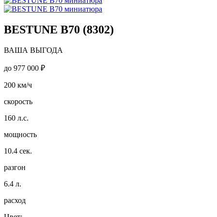
BESTUNE B70 (8302)
ВАША ВЫГОДА
до
977 000 ₽
200
км/ч
скорость
160
л.с.
мощность
10.4
сек.
разгон
6.4
л.
расход
Цвет: