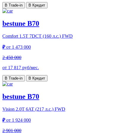
В Trade-in
В Кредит
bestune B70
Comfort
1.5T 7DCT (160 л.с.) FWD
₽
от
1 473 000
2 450 000
от
17 817
руб/мес.
В Trade-in
В Кредит
bestune B70
Vision
2.0T 6AT (217 л.с.) FWD
₽
от
1 924 000
2 901 000