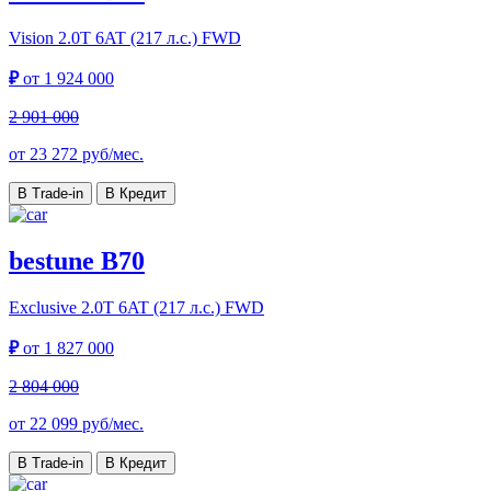
Vision
2.0T 6AT (217 л.с.) FWD
₽
от
1 924 000
2 901 000
от
23 272
руб/мес.
В Trade-in
В Кредит
bestune B70
Exclusive
2.0T 6AT (217 л.с.) FWD
₽
от
1 827 000
2 804 000
от
22 099
руб/мес.
В Trade-in
В Кредит