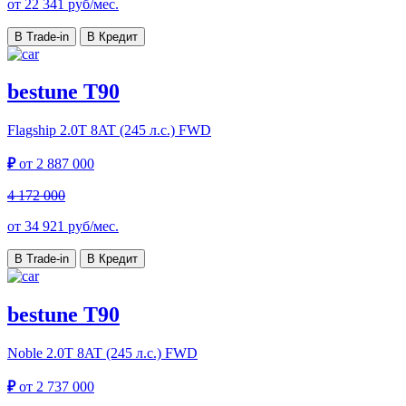
от
22 341
руб/мес.
В Trade-in
В Кредит
bestune T90
Flagship
2.0T 8AT (245 л.с.) FWD
₽
от
2 887 000
4 172 000
от
34 921
руб/мес.
В Trade-in
В Кредит
bestune T90
Noble
2.0T 8AT (245 л.с.) FWD
₽
от
2 737 000