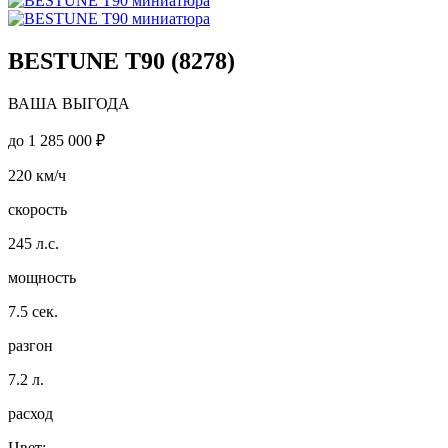
BESTUNE T90 (8278)
ВАША ВЫГОДА
до
1 285 000 ₽
220
км/ч
скорость
245
л.с.
мощность
7.5
сек.
разгон
7.2
л.
расход
Цвет: