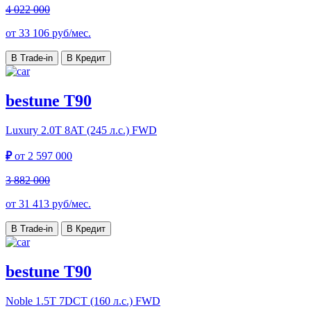
4 022 000
от
33 106
руб/мес.
В Trade-in
В Кредит
bestune T90
Luxury
2.0T 8AT (245 л.с.) FWD
₽
от
2 597 000
3 882 000
от
31 413
руб/мес.
В Trade-in
В Кредит
bestune T90
Noble
1.5T 7DCT (160 л.с.) FWD