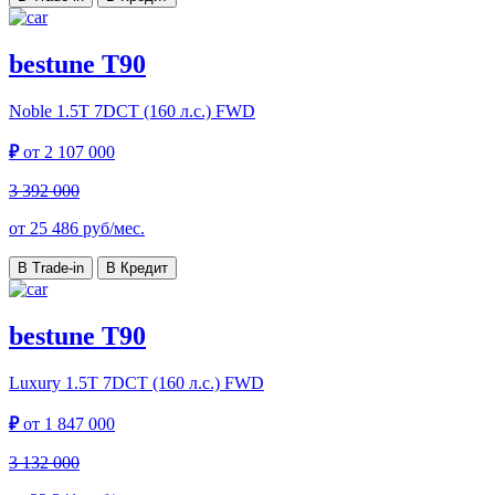
bestune T90
Noble
1.5T 7DCT (160 л.с.) FWD
₽
от
2 107 000
3 392 000
от
25 486
руб/мес.
В Trade-in
В Кредит
bestune T90
Luxury
1.5T 7DCT (160 л.с.) FWD
₽
от
1 847 000
3 132 000