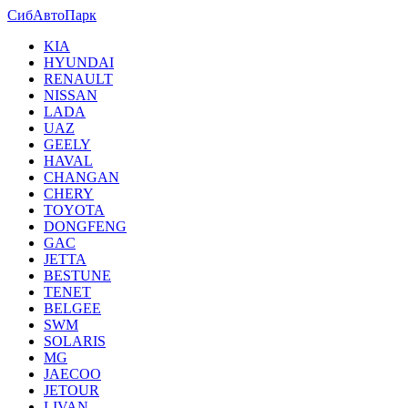
СибАвтоПарк
KIA
HYUNDAI
RENAULT
NISSAN
LADA
UAZ
GEELY
HAVAL
CHANGAN
CHERY
TOYOTA
DONGFENG
GAC
JETTA
BESTUNE
TENET
BELGEE
SWM
SOLARIS
MG
JAECOO
JETOUR
LIVAN