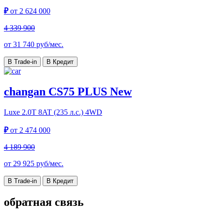
₽
от
2 624 000
4 339 900
от
31 740
руб/мес.
В Trade-in
В Кредит
changan CS75 PLUS New
Luxe
2.0T 8AT (235 л.с.) 4WD
₽
от
2 474 000
4 189 900
от
29 925
руб/мес.
В Trade-in
В Кредит
обратная связь