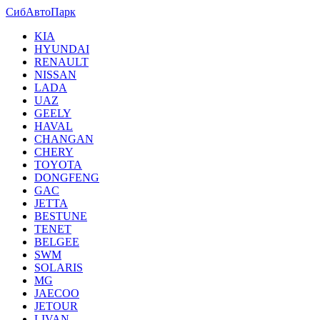
СибАвтоПарк
KIA
HYUNDAI
RENAULT
NISSAN
LADA
UAZ
GEELY
HAVAL
CHANGAN
CHERY
TOYOTA
DONGFENG
GAC
JETTA
BESTUNE
TENET
BELGEE
SWM
SOLARIS
MG
JAECOO
JETOUR
LIVAN