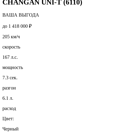
CHANGAN UNI-T (6110)
ВАША ВЫГОДА
до
1 418 000 ₽
205
км/ч
скорость
167
л.с.
мощность
7.3
сек.
разгон
6.1
л.
расход
Цвет:
Черный