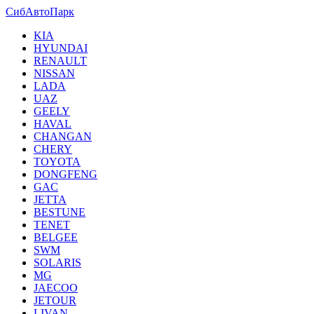
СибАвтоПарк
KIA
HYUNDAI
RENAULT
NISSAN
LADA
UAZ
GEELY
HAVAL
CHANGAN
CHERY
TOYOTA
DONGFENG
GAC
JETTA
BESTUNE
TENET
BELGEE
SWM
SOLARIS
MG
JAECOO
JETOUR
LIVAN