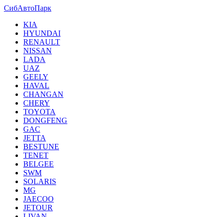
СибАвтоПарк
KIA
HYUNDAI
RENAULT
NISSAN
LADA
UAZ
GEELY
HAVAL
CHANGAN
CHERY
TOYOTA
DONGFENG
GAC
JETTA
BESTUNE
TENET
BELGEE
SWM
SOLARIS
MG
JAECOO
JETOUR
LIVAN