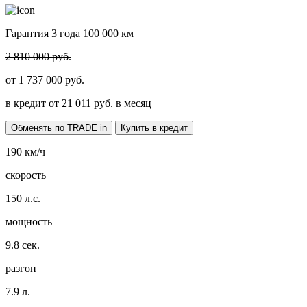
Гарантия 3 года 100 000 км
2 810 000 руб.
от
1 737 000
руб.
в кредит от
21 011
руб. в месяц
Обменять по TRADE in
Купить в кредит
190
км/ч
скорость
150
л.с.
мощность
9.8
сек.
разгон
7.9
л.