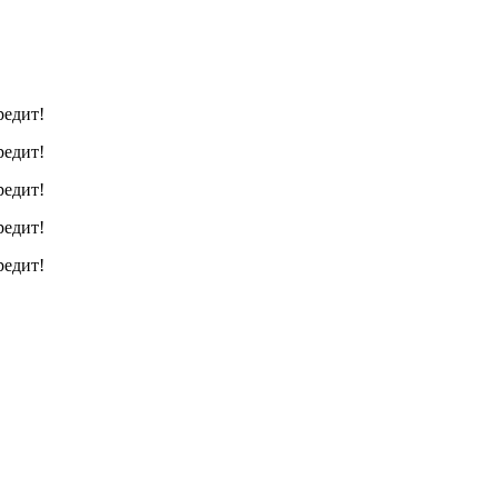
редит!
редит!
редит!
редит!
редит!