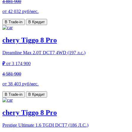
4 881 900
от
42 032
руб/мес.
В Trade-in
В Кредит
chery Tiggo 8 Pro
Dreamline Max
2.0T DCT7 4WD (197 л.с.)
₽
от
3 174 900
4 581 900
от
38 403
руб/мес.
В Trade-in
В Кредит
chery Tiggo 8 Pro
Prestige Ultimate
1.6 TGDI DCT7 (186 Л.С.)