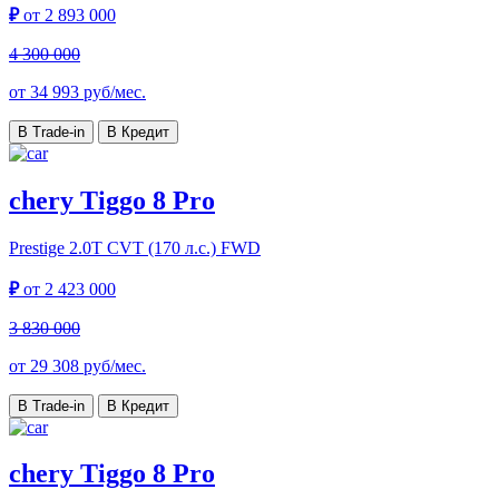
₽
от
2 893 000
4 300 000
от
34 993
руб/мес.
В Trade-in
В Кредит
chery Tiggo 8 Pro
Prestige
2.0T CVT (170 л.с.) FWD
₽
от
2 423 000
3 830 000
от
29 308
руб/мес.
В Trade-in
В Кредит
chery Tiggo 8 Pro