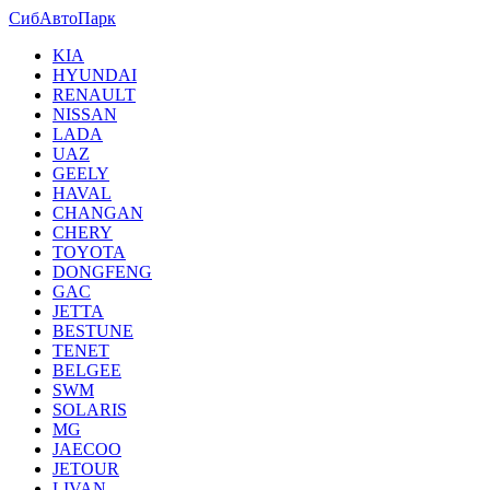
СибАвтоПарк
KIA
HYUNDAI
RENAULT
NISSAN
LADA
UAZ
GEELY
HAVAL
CHANGAN
CHERY
TOYOTA
DONGFENG
GAC
JETTA
BESTUNE
TENET
BELGEE
SWM
SOLARIS
MG
JAECOO
JETOUR
LIVAN