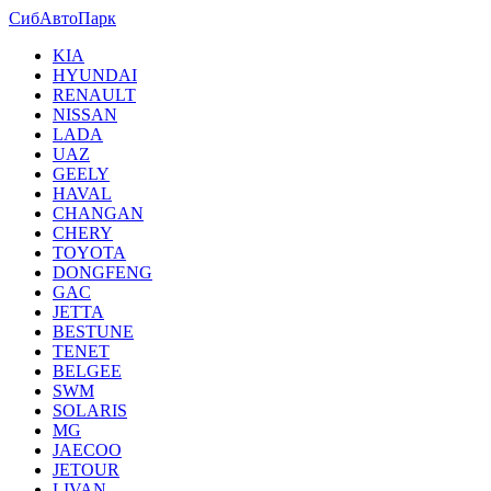
СибАвтоПарк
KIA
HYUNDAI
RENAULT
NISSAN
LADA
UAZ
GEELY
HAVAL
CHANGAN
CHERY
TOYOTA
DONGFENG
GAC
JETTA
BESTUNE
TENET
BELGEE
SWM
SOLARIS
MG
JAECOO
JETOUR
LIVAN