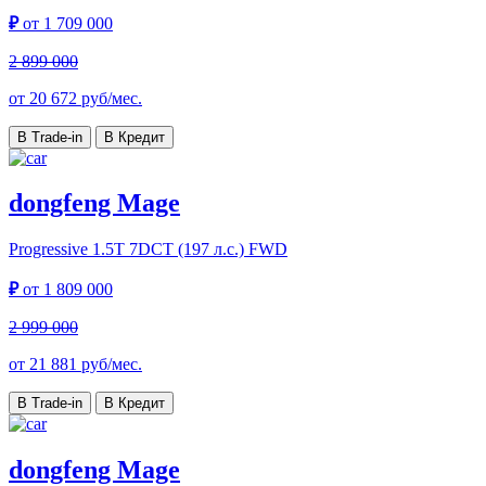
₽
от
1 709 000
2 899 000
от
20 672
руб/мес.
В Trade-in
В Кредит
dongfeng Mage
Progressive
1.5T 7DCT (197 л.с.) FWD
₽
от
1 809 000
2 999 000
от
21 881
руб/мес.
В Trade-in
В Кредит
dongfeng Mage