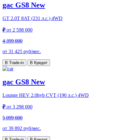
gac GS8 New
GT
2.0T 8AT (231 л.с.) 4WD
₽
от
2 598 000
4 399 000
от
31 425
руб/мес.
В Trade-in
В Кредит
gac GS8 New
Lounge HEV
2.0hyb CVT (190 л.с.) 4WD
₽
от
3 298 000
5 099 000
от
39 892
руб/мес.
В Trade-in
В Кредит