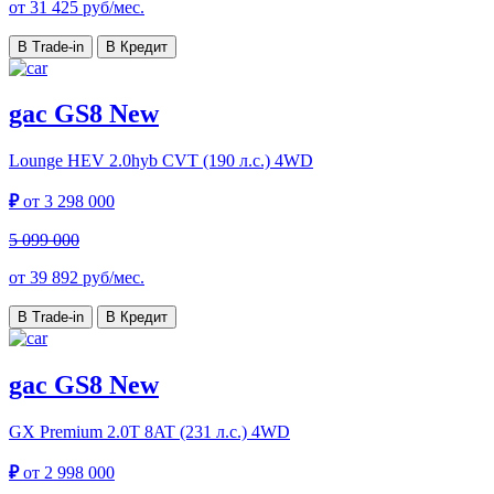
от
31 425
руб/мес.
В Trade-in
В Кредит
gac GS8 New
Lounge HEV
2.0hyb CVT (190 л.с.) 4WD
₽
от
3 298 000
5 099 000
от
39 892
руб/мес.
В Trade-in
В Кредит
gac GS8 New
GX Premium
2.0T 8AT (231 л.с.) 4WD
₽
от
2 998 000