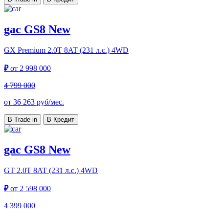
gac GS8 New
GX Premium
2.0T 8AT (231 л.с.) 4WD
₽
от
2 998 000
4 799 000
от
36 263
руб/мес.
В Trade-in
В Кредит
gac GS8 New
GT
2.0T 8AT (231 л.с.) 4WD
₽
от
2 598 000
4 399 000