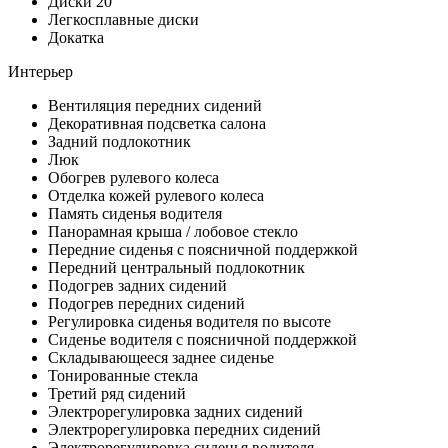
Диски 20
Легкосплавные диски
Докатка
Интерьер
Вентиляция передних сидений
Декоративная подсветка салона
Задний подлокотник
Люк
Обогрев рулевого колеса
Отделка кожей рулевого колеса
Память сиденья водителя
Панорамная крыша / лобовое стекло
Передние сиденья с поясничной поддержкой
Передний центральный подлокотник
Подогрев задних сидений
Подогрев передних сидений
Регулировка сиденья водителя по высоте
Сиденье водителя с поясничной поддержкой
Складывающееся заднее сиденье
Тонированные стекла
Третий ряд сидений
Электрорегулировка задних сидений
Электрорегулировка передних сидений
Электрорегулировка сиденья водителя