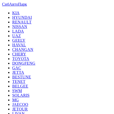
СибАвтоПарк
KIA
HYUNDAI
RENAULT
NISSAN
LADA
UAZ
GEELY
HAVAL
CHANGAN
CHERY
TOYOTA
DONGFENG
GAC
JETTA
BESTUNE
TENET
BELGEE
SWM
SOLARIS
MG
JAECOO
JETOUR
LIVAN