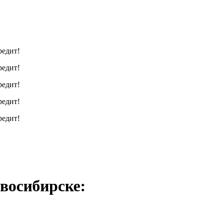
редит!
редит!
редит!
редит!
редит!
восибирске: