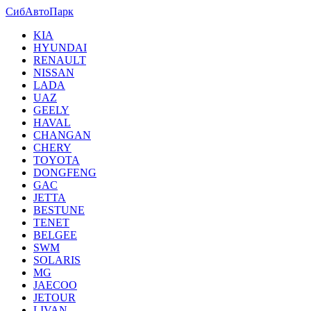
СибАвтоПарк
KIA
HYUNDAI
RENAULT
NISSAN
LADA
UAZ
GEELY
HAVAL
CHANGAN
CHERY
TOYOTA
DONGFENG
GAC
JETTA
BESTUNE
TENET
BELGEE
SWM
SOLARIS
MG
JAECOO
JETOUR
LIVAN