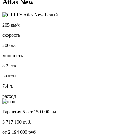
Atlas New
205
км/ч
скорость
200
л.с.
мощность
8.2
сек.
разгон
7.4
л.
расход
Гарантия 5 лет 150 000 км
3 717 190 руб.
от
2 194 000
руб.