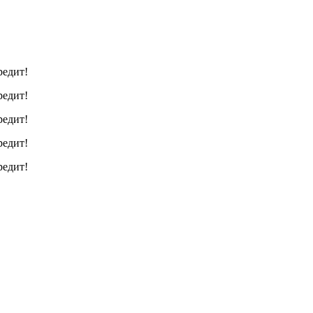
редит!
редит!
редит!
редит!
редит!