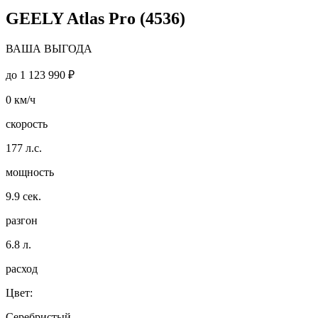
GEELY Atlas Pro (4536)
ВАША ВЫГОДА
до
1 123 990 ₽
0
км/ч
скорость
177
л.с.
мощность
9.9
сек.
разгон
6.8
л.
расход
Цвет:
Серебристый