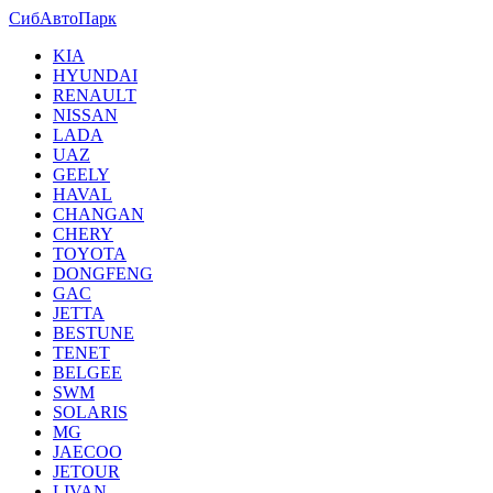
СибАвтоПарк
KIA
HYUNDAI
RENAULT
NISSAN
LADA
UAZ
GEELY
HAVAL
CHANGAN
CHERY
TOYOTA
DONGFENG
GAC
JETTA
BESTUNE
TENET
BELGEE
SWM
SOLARIS
MG
JAECOO
JETOUR
LIVAN