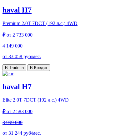
haval H7
Premium
2.0T 7DCT (192 л.с.) 4WD
₽
от
2 733 000
4 149 000
от
33 058
руб/мес.
В Trade-in
В Кредит
haval H7
Elite
2.0T 7DCT (192 л.с.) 4WD
₽
от
2 583 000
3 999 000
от
31 244
руб/мес.