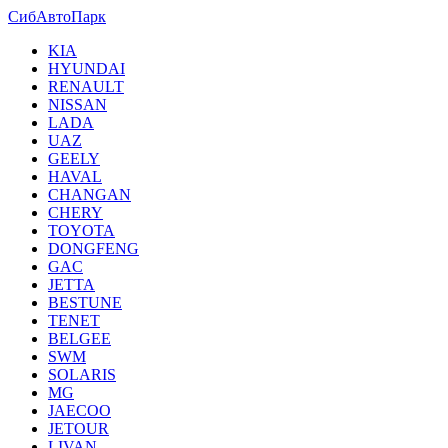
СибАвтоПарк
KIA
HYUNDAI
RENAULT
NISSAN
LADA
UAZ
GEELY
HAVAL
CHANGAN
CHERY
TOYOTA
DONGFENG
GAC
JETTA
BESTUNE
TENET
BELGEE
SWM
SOLARIS
MG
JAECOO
JETOUR
LIVAN