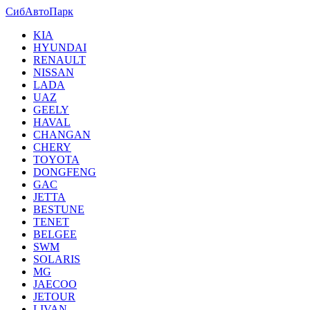
СибАвтоПарк
KIA
HYUNDAI
RENAULT
NISSAN
LADA
UAZ
GEELY
HAVAL
CHANGAN
CHERY
TOYOTA
DONGFENG
GAC
JETTA
BESTUNE
TENET
BELGEE
SWM
SOLARIS
MG
JAECOO
JETOUR
LIVAN