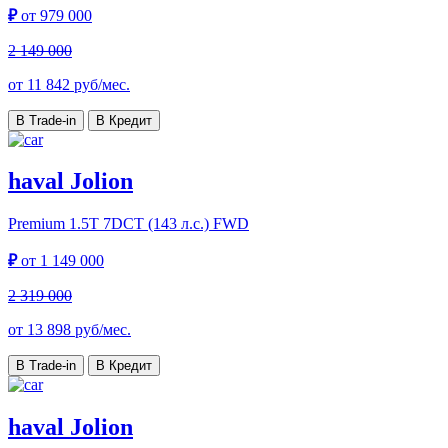
₽
от
979 000
2 149 000
от
11 842
руб/мес.
В Trade-in
В Кредит
haval Jolion
Premium
1.5T 7DCT (143 л.с.) FWD
₽
от
1 149 000
2 319 000
от
13 898
руб/мес.
В Trade-in
В Кредит
haval Jolion