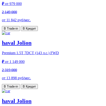
₽
от
979 000
2 149 000
от
11 842
руб/мес.
В Trade-in
В Кредит
haval Jolion
Premium
1.5T 7DCT (143 л.с.) FWD
₽
от
1 149 000
2 319 000
от
13 898
руб/мес.
В Trade-in
В Кредит
haval Jolion