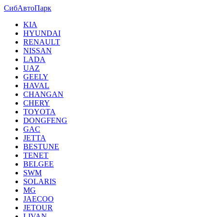
СибАвтоПарк
KIA
HYUNDAI
RENAULT
NISSAN
LADA
UAZ
GEELY
HAVAL
CHANGAN
CHERY
TOYOTA
DONGFENG
GAC
JETTA
BESTUNE
TENET
BELGEE
SWM
SOLARIS
MG
JAECOO
JETOUR
LIVAN