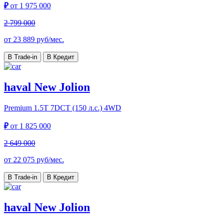
₽
от
1 975 000
2 799 000
от
23 889
руб/мес.
В Trade-in
В Кредит
haval New Jolion
Premium
1.5T 7DCT (150 л.с.) 4WD
₽
от
1 825 000
2 649 000
от
22 075
руб/мес.
В Trade-in
В Кредит
haval New Jolion