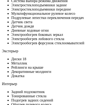
Система выбора режима движения
Электростеклоподъемники задние
Электростеклоподъемники передние
Мультифункциональное рулевое колесо
Подрулевые лепестки переключения передач
Датчик света
Датчик дождя
Дневные ходовые огни
Электрообогрев боковых зеркал
Электрообогрев лобового стекла
Электрообогрев форсунок стеклоомывателей
Экстерьер
Диски 18
Металлик
Рейлинги на крыше
Декоративные молдинги
Докатка
Интерьер
Задний подлокотник
Тонированные стекла
Подогрев задних сидений
Обогрев рулевого колеса