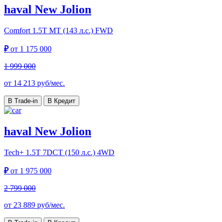
haval New Jolion
Comfort
1.5T MT (143 л.с.) FWD
₽
от
1 175 000
1 999 000
от
14 213
руб/мес.
В Trade-in
В Кредит
haval New Jolion
Tech+
1.5T 7DCT (150 л.с.) 4WD
₽
от
1 975 000
2 799 000
от
23 889
руб/мес.