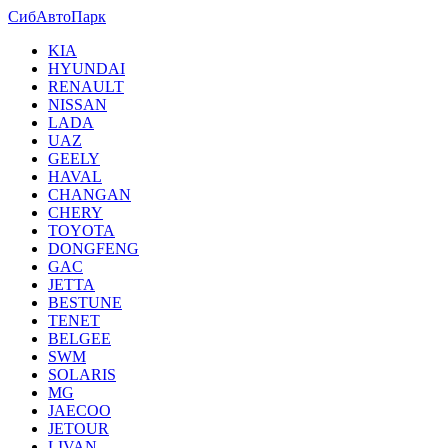
СибАвтоПарк
KIA
HYUNDAI
RENAULT
NISSAN
LADA
UAZ
GEELY
HAVAL
CHANGAN
CHERY
TOYOTA
DONGFENG
GAC
JETTA
BESTUNE
TENET
BELGEE
SWM
SOLARIS
MG
JAECOO
JETOUR
LIVAN