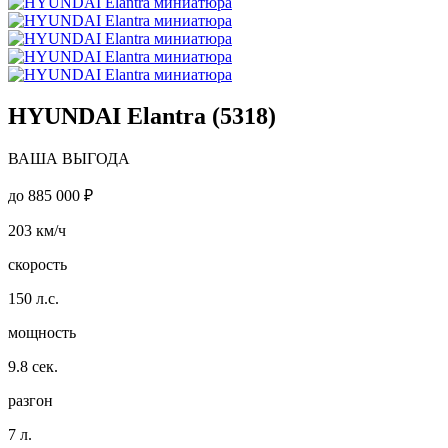
HYUNDAI Elantra (5318)
ВАША ВЫГОДА
до
885 000 ₽
203
км/ч
скорость
150
л.с.
мощность
9.8
сек.
разгон
7
л.