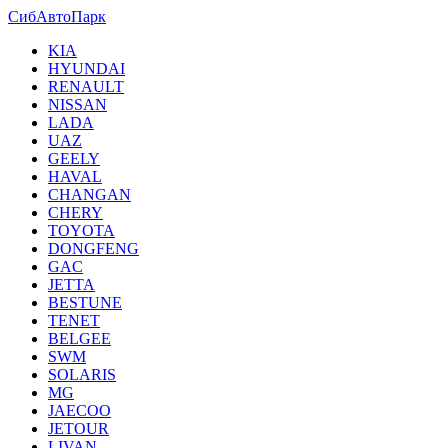
СибАвтоПарк
KIA
HYUNDAI
RENAULT
NISSAN
LADA
UAZ
GEELY
HAVAL
CHANGAN
CHERY
TOYOTA
DONGFENG
GAC
JETTA
BESTUNE
TENET
BELGEE
SWM
SOLARIS
MG
JAECOO
JETOUR
LIVAN