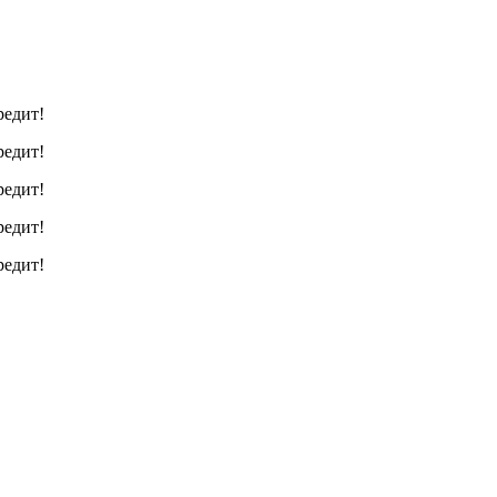
редит!
редит!
редит!
редит!
редит!