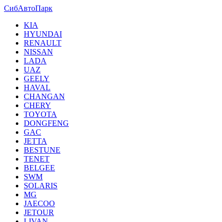
СибАвтоПарк
KIA
HYUNDAI
RENAULT
NISSAN
LADA
UAZ
GEELY
HAVAL
CHANGAN
CHERY
TOYOTA
DONGFENG
GAC
JETTA
BESTUNE
TENET
BELGEE
SWM
SOLARIS
MG
JAECOO
JETOUR
LIVAN