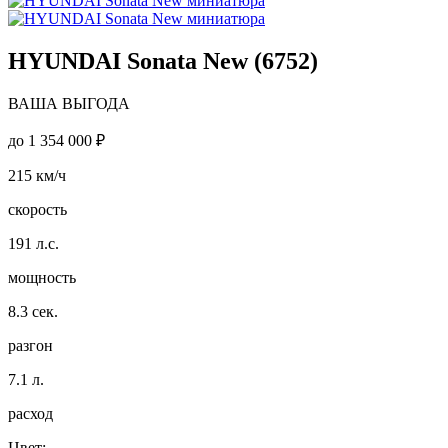
HYUNDAI Sonata New (6752)
ВАША ВЫГОДА
до
1 354 000 ₽
215
км/ч
скорость
191
л.с.
мощность
8.3
сек.
разгон
7.1
л.
расход
Цвет: