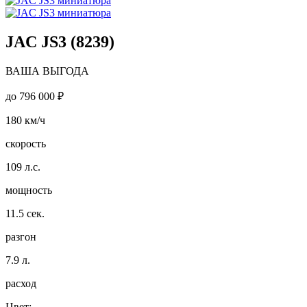
JAC JS3 (8239)
ВАША ВЫГОДА
до
796 000 ₽
180
км/ч
скорость
109
л.с.
мощность
11.5
сек.
разгон
7.9
л.
расход
Цвет: