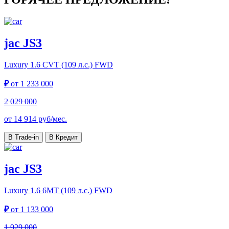
jac JS3
Luxury
1.6 CVT (109 л.с.) FWD
₽
от
1 233 000
2 029 000
от
14 914
руб/мес.
В Trade-in
В Кредит
jac JS3
Luxury
1.6 6MT (109 л.с.) FWD
₽
от
1 133 000
1 929 000