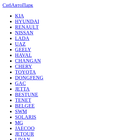
СибАвтоПарк
KIA
HYUNDAI
RENAULT
NISSAN
LADA
UAZ
GEELY
HAVAL
CHANGAN
CHERY
TOYOTA
DONGFENG
GAC
JETTA
BESTUNE
TENET
BELGEE
SWM
SOLARIS
MG
JAECOO
JETOUR
LIVAN