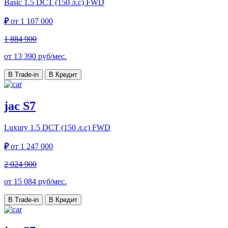
Basic
1.5 DCT (150 л.с) FWD
₽
от
1 107 000
1 884 900
от
13 390
руб/мес.
В Trade-in
В Кредит
jac S7
Luxury
1.5 DCT (150 л.с) FWD
₽
от
1 247 000
2 024 900
от
15 084
руб/мес.
В Trade-in
В Кредит