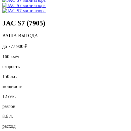
JAC S7 (7905)
ВАША ВЫГОДА
до
777 900 ₽
160
км/ч
скорость
150
л.с.
мощность
12
сек.
разгон
8.6
л.
расход