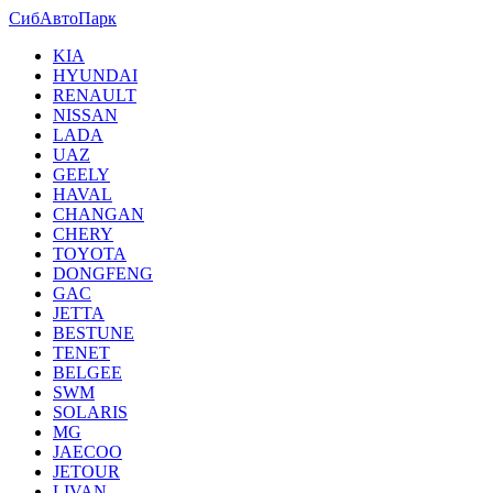
СибАвтоПарк
KIA
HYUNDAI
RENAULT
NISSAN
LADA
UAZ
GEELY
HAVAL
CHANGAN
CHERY
TOYOTA
DONGFENG
GAC
JETTA
BESTUNE
TENET
BELGEE
SWM
SOLARIS
MG
JAECOO
JETOUR
LIVAN