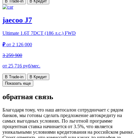
В Trade-in
В Кредит
jaecoo J7
Ultimate
1.6T 7DCT (186 л.с.) FWD
₽
от
2 126 000
3 259 900
от
25 716
руб/мес.
В Trade-in
В Кредит
Показать еще
обратная связь
Благодаря тому, что наш автосалон сотрудничает с рядом
банков, мы готовы сделать предложение автокредиту на
самых выгодных условиях. По льготной программе
процентная ставка начинается от 3.5%, что является
уникальными условиями кредитования на российском рынке.
Стоит отметить, что комиссий или каких-то штрафов за