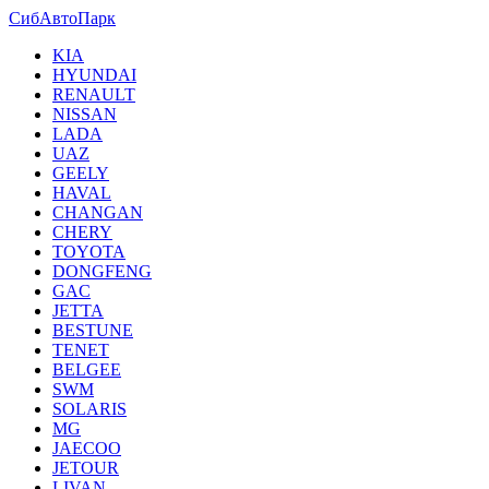
СибАвтоПарк
KIA
HYUNDAI
RENAULT
NISSAN
LADA
UAZ
GEELY
HAVAL
CHANGAN
CHERY
TOYOTA
DONGFENG
GAC
JETTA
BESTUNE
TENET
BELGEE
SWM
SOLARIS
MG
JAECOO
JETOUR
LIVAN