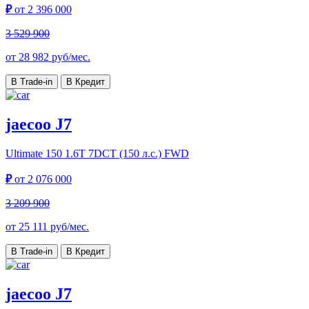
₽
от
2 396 000
3 529 900
от
28 982
руб/мес.
В Trade-in
В Кредит
jaecoo J7
Ultimate 150
1.6T 7DCT (150 л.с.) FWD
₽
от
2 076 000
3 209 900
от
25 111
руб/мес.
В Trade-in
В Кредит
jaecoo J7