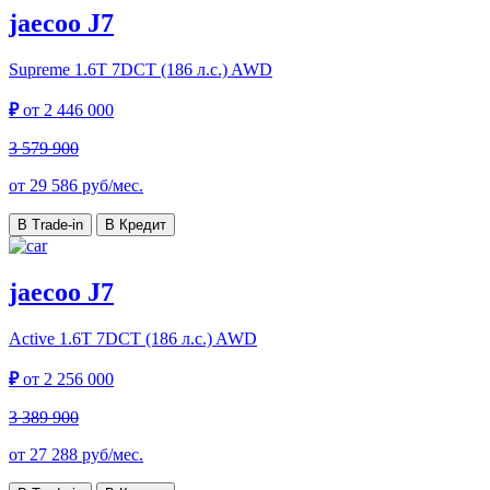
jaecoo J7
Supreme
1.6T 7DCT (186 л.с.) AWD
₽
от
2 446 000
3 579 900
от
29 586
руб/мес.
В Trade-in
В Кредит
jaecoo J7
Active
1.6T 7DCT (186 л.с.) AWD
₽
от
2 256 000
3 389 900
от
27 288
руб/мес.