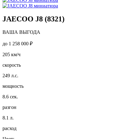
JAECOO J8 (8321)
ВАША ВЫГОДА
до
1 258 000 ₽
205
км/ч
скорость
249
л.с.
мощность
8.6
сек.
разгон
8.1
л.
расход
Цвет: