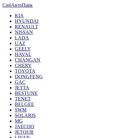
СибАвтоПарк
KIA
HYUNDAI
RENAULT
NISSAN
LADA
UAZ
GEELY
HAVAL
CHANGAN
CHERY
TOYOTA
DONGFENG
GAC
JETTA
BESTUNE
TENET
BELGEE
SWM
SOLARIS
MG
JAECOO
JETOUR
LIVAN