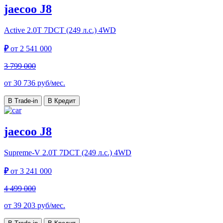
jaecoo J8
Active
2.0T 7DCT (249 л.с.) 4WD
₽
от
2 541 000
3 799 000
от
30 736
руб/мес.
В Trade-in
В Кредит
jaecoo J8
Supreme-V
2.0T 7DCT (249 л.с.) 4WD
₽
от
3 241 000
4 499 000
от
39 203
руб/мес.