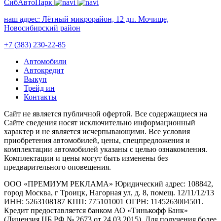
СибАвтоПарк
наш адрес:
Лётный микрорайон, 12 дп. Мочище,
Новосибирский район
+7 (383) 230-22-85
Автомобили
Автокредит
Выкуп
Трейд ин
Контакты
Cайт не является публичной офертой. Все содержащиеся на
Сайте сведения носят исключительно информационный
характер и не является исчерпывающими. Все условия
приобретения автомобилей, цены, спецпредложения и
комплектации автомобилей указаны с целью ознакомления.
Комплектации и цены могут быть изменены без
предварительного оповещения.
ООО «ПРЕМИУМ РЕКЛАМА» Юридический адрес: 108842,
город Москва, г Троицк, Нагорная ул, д. 8, помещ. 12/11/12/13
ИНН: 5263108187 КПП: 775101001 ОГРН: 1145263004501.
Кредит предоставляется банком АО «Тинькофф Банк»
(Лицензия ЦБ РФ № 2673 от 24.03.2015). Для получения более