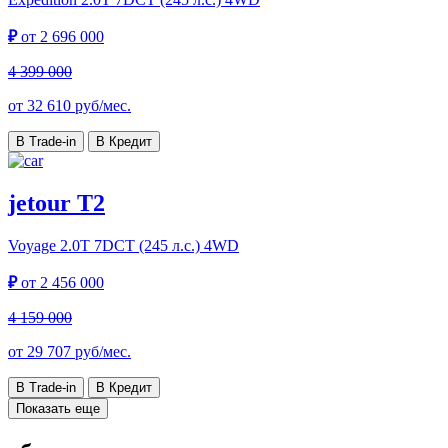
₽
от
2 696 000
4 399 000
от
32 610
руб/мес.
В Trade-in
В Кредит
jetour T2
Voyage
2.0T 7DCT (245 л.с.) 4WD
₽
от
2 456 000
4 159 000
от
29 707
руб/мес.
В Trade-in
В Кредит
Показать еще