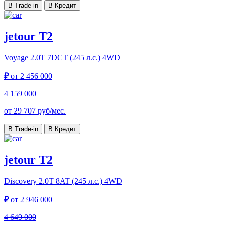
В Trade-in
В Кредит
jetour T2
Voyage
2.0T 7DCT (245 л.с.) 4WD
₽
от
2 456 000
4 159 000
от
29 707
руб/мес.
В Trade-in
В Кредит
jetour T2
Discovery
2.0T 8AT (245 л.с.) 4WD
₽
от
2 946 000
4 649 000